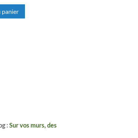
 panier
og :
Sur vos murs, des