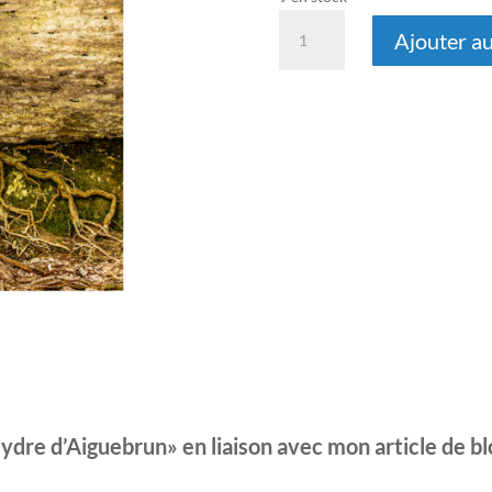
quantité
Ajouter au
de
L'Hydre
d'Aiguebrun
’Hydre d’Aiguebrun» en liaison avec mon article de bl
.