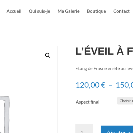
Accueil
Qui suis-je
Ma Galerie
Boutique
Contact
L’ÉVEIL À
Etang de Frasne en été au lev
120,00
€
–
150,
Aspect final
quantité
Ajouter au