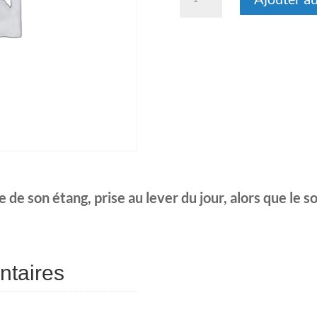
de
L'éveil
à
Frasne
 de son étang, prise au lever du jour, alors que le sol
ntaires