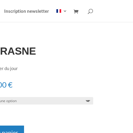
Inscription newsletter
 FRASNE
er du jour
Plage
00
€
de
prix :
120,00 €
à
150,00 €
 panier