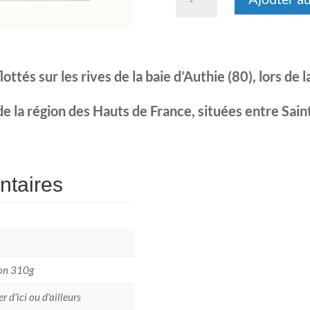
de
Bois
d'Authie
ottés sur les rives de la baie d’Authie (80), lors de
 de la région des Hauts de France, situées entre Sa
ntaires
son 310g
r d'ici ou d'ailleurs