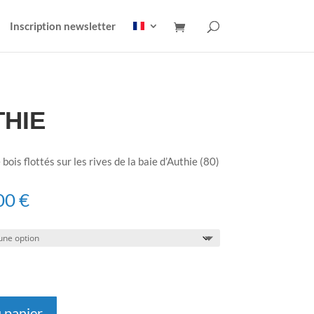
Inscription newsletter
THIE
ois flottés sur les rives de la baie d’Authie (80)
Plage
00
€
de
prix :
120,00 €
à
150,00 €
 panier