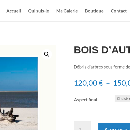
Accueil
Qui suis-je
Ma Galerie
Boutique
Contact
BOIS D’AU
Débris d’arbres sous forme de b
120,00
€
–
150,
Aspect final
quantité
Ajouter au